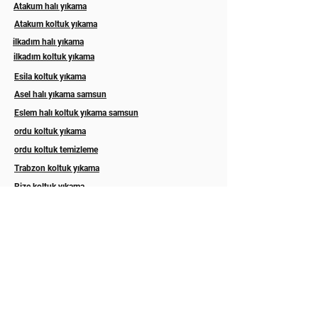
Atakum halı yıkama
Atakum koltuk yıkama
ilkadım halı yıkama
ilkadım koltuk yıkama
Esila koltuk yıkama
Asel halı yıkama samsun
Eslem halı koltuk yıkama samsun
ordu koltuk yıkama
ordu koltuk temizleme
Trabzon koltuk yıkama
Rize koltuk yıkama
Akyazı halı yıkama sakarya
Hizmetlerimiz
Abonelik
İLETİŞİM
Hakkımızda
GALERİ
Blog