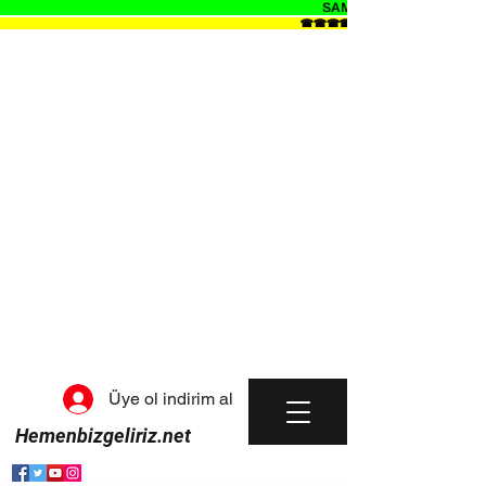
SAMSUNDA SICAK SUYLA 
☎☎☎☎KENDİN GETİR KENDİN GÖTÜ
Üye ol indirim al
Hemenbizgeliriz.net