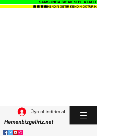
SAMSUNDA SICAK SUYLA HALI YIKAMANIN SENDE ZE
☎☎☎☎KENDİN GETİR KENDİN GÖTÜR HALI YIKAMA METRESİ 34 TL
Üye ol indirim al
Hemenbizgeliriz.net