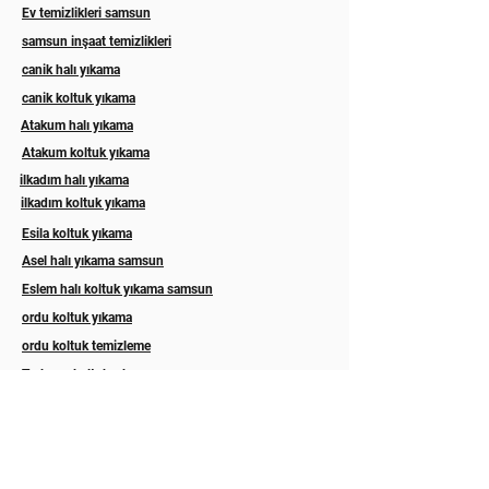
Ev temizlikleri samsun
samsun inşaat temizlikleri
canik halı yıkama
canik koltuk yıkama
Atakum halı yıkama
Atakum koltuk yıkama
ilkadım halı yıkama
ilkadım koltuk yıkama
Esila koltuk yıkama
Asel halı yıkama samsun
Eslem halı koltuk yıkama samsun
ordu koltuk yıkama
ordu koltuk temizleme
Trabzon koltuk yıkama
Rize koltuk yıkama
Akyazı halı yıkama sakarya
Hizmetlerimiz
Abonelik