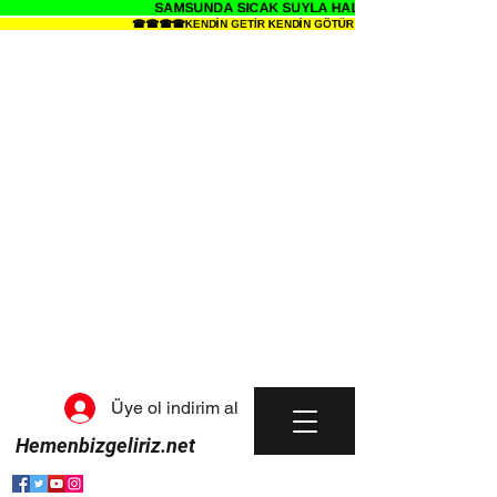
SAMSUNDA SICAK SUYLA HALI YIKAMANIN SENDE 
☎☎☎☎KENDİN GETİR KENDİN GÖTÜR HALI YIKAMA METRESİ 34 
Üye ol indirim al
Hemenbizgeliriz.net