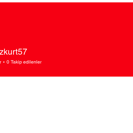
ozkurt57
r
0
Takip edilenler