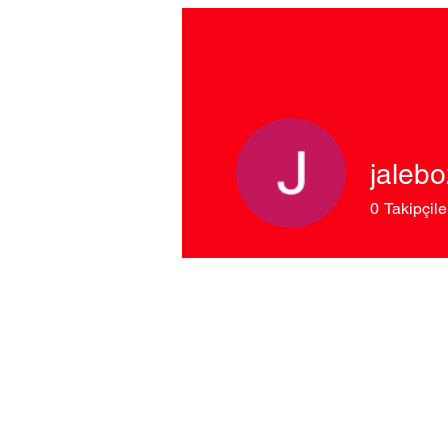
jaleb
0
Takipçile