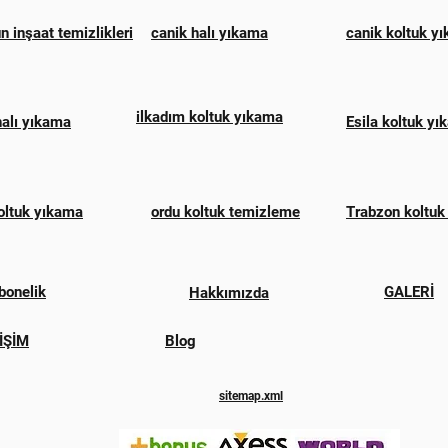
 inşaat temizlikleri
canik halı yıkama
canik koltuk y
ilkadım koltuk yıkama
halı yıkama
Esila koltuk y
oltuk yıkama
ordu koltuk temizleme
Trabzon koltuk
bonelik
GALERİ
Hakkımızda
İŞİM
Blog
sitemap.xml