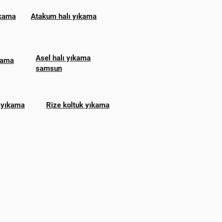
ıkama
Atakum halı yıkama
Asel halı yıkama
ıkama
samsun
 yıkama
Rize koltuk yıkama