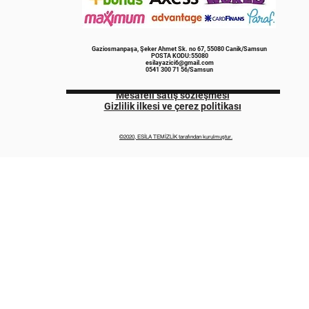
Gaziosmanpaşa, Şeker Ahmet Sk. no 67, 55080 Canik/Samsun
POSTA KODU:55080
esilayazici6@gmail.com
0541 300 71 56/Samsun
Mesafeli satış sözleşmesi
Gizlilik ilkesi ve çerez politikası
©2020, ESİLA TEMİZLİK tarafından kurulmuştur.