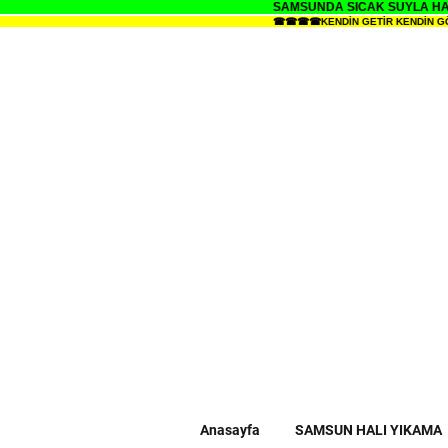
SAMSUNDA SICAK SUYLA HALI 
☎☎☎☎KENDİN GETİR KENDİN GÖTÜR H
Anasayfa
SAMSUN HALI YIKAMA