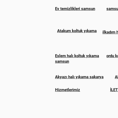
Ev temizlikleri samsun
samsun
Atakum koltuk yıkama
ilkadım 
Eslem halı koltuk yıkama
ordu k
samsun
Akyazı halı yıkama sakarya
A
Hizmetlerimiz
İLET