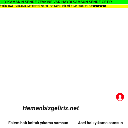
YIKAMANIN SENDE ZEVKİNE VAR HAYDİ SAMSUN SENDE GETİR
ALI YIKAMA METRESİ 34 TL DETAYLI BİLGİ 0541 300 71 56☎☎☎☎
Hemenbizgeliriz.net
Eslem halı koltuk yıkama samsun
Asel halı yıkama samsun