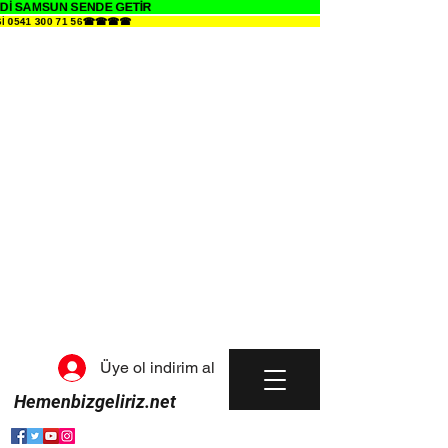
Dİ SAMSUN SENDE GETİR
Gİ 0541 300 71 56☎☎☎☎
Üye ol indirim al
Hemenbizgeliriz.net