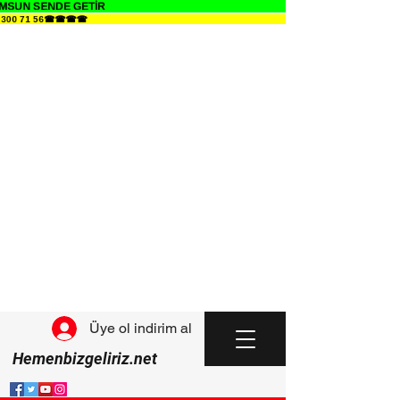
SUN SENDE GETİR
1 300 71 56☎☎☎☎
Üye ol indirim al
Hemenbizgeliriz.net