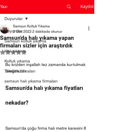
Kaydol
Yazı
Duyurular
Samsun Koltuk Yıkama
Duyurular
2 Oca 2022
2 dakikada okunur
Samsun'da halı yıkama yapan
Samsun koltuk yıkama
firmaları sizler için araştırdık
Halı yıkama
5 üzerinden NaN yıldız
Koltuk yıkama
Bu krizden inşallah tez zamanda kurtulmak 
Temizlik firmaları
dileğimizdir.
samsun halı yıkama firmaları
Samsun'da halı yıkama fiyatları 
nekadar?
Samsun'da çoğu firma halı metre karesini 8 