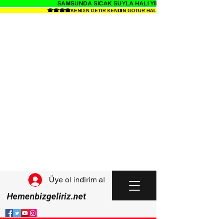
SAMSUNDA SICAK SUYLA HALI YIKAMANIN SENDE ZEVK
☎☎☎☎KENDİN GETİR KENDİN GÖTÜR HALI YIKAMA METRESİ 34 TL D
Üye ol indirim al
Hemenbizgeliriz.net