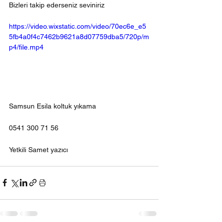
Bizleri takip ederseniz seviniriz 
https://video.wixstatic.com/video/70ec6e_e5
5fb4a0f4c7462b9621a8d07759dba5/720p/m
p4/file.mp4
Samsun Esila koltuk yıkama 
0541 300 71 56
Yetkili Samet yazıcı