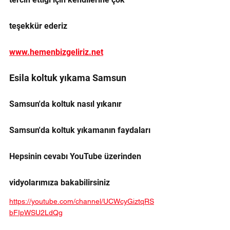
teşekkür ederiz 
www.hemenbizgeliriz.net
Esila koltuk yıkama Samsun
Samsun'da koltuk nasıl yıkanır 
Samsun'da koltuk yıkamanın faydaları
Hepsinin cevabı YouTube üzerinden 
vidyolarımıza bakabilirsiniz 
https://youtube.com/channel/UCWcyGiztqRS
bFIpWSU2LdQg