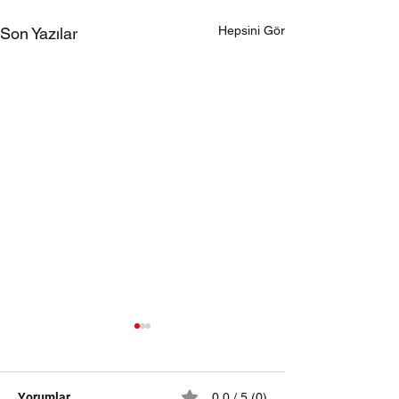
Hepsini Gör
Son Yazılar
Samsun Son Dakika
Haber
Samsun halı yıkama kendin
Yorumlar
0.0 / 5 (0)