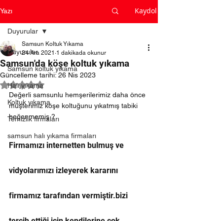
Kaydol
Yazı
Duyurular
Samsun Koltuk Yıkama
Duyurular
24 Ara 2021
1 dakikada okunur
Samsun'da köşe koltuk yıkama
Samsun koltuk yıkama
Güncelleme tarihi:
26 Nis 2023
5 üzerinden NaN yıldız
Halı yıkama
Değerli samsunlu hemşerilerimiz daha önce 
Koltuk yıkama
müşterimiz köşe koltuğunu yıkatmış tabiki 
beğenmemiş ?
Temizlik firmaları
samsun halı yıkama firmaları
Firmamızı internetten bulmuş ve 
vidyolarımızı izleyerek kararını 
firmamız tarafından vermiştir.bizi 
tercih ettiği için kendilerine çok 