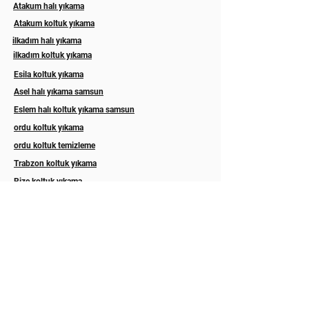
Atakum halı yıkama
Atakum koltuk yıkama
ilkadım halı yıkama
ilkadım koltuk yıkama
Esila koltuk yıkama
Asel halı yıkama samsun
Eslem halı koltuk yıkama samsun
ordu koltuk yıkama
ordu koltuk temizleme
Trabzon koltuk yıkama
Rize koltuk yıkama
Akyazı halı yıkama sakarya
Hizmetlerimiz
Abonelik
İLETİŞİM
Hakkımızda
GALERİ
Blog