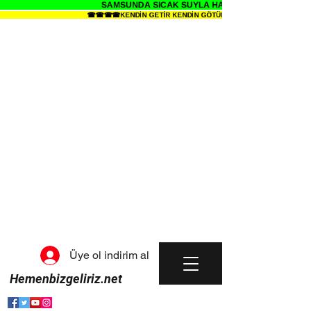
SAMSUNDA SICAK SUYLA HALI YIKAMANIN SENDE
☎☎☎☎KENDİN GETİR KENDİN GÖTÜR HALI YIKAMA METRESİ 34
Üye ol indirim al
Hemenbizgeliriz.net