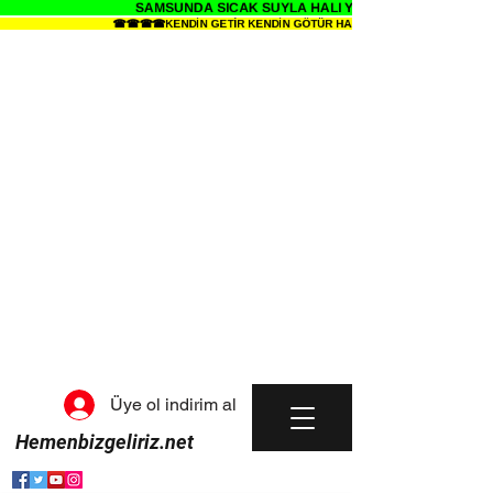
SAMSUNDA SICAK SUYLA HALI YIKAMANIN SENDE ZEV
☎☎☎☎KENDİN GETİR KENDİN GÖTÜR HALI YIKAMA METRESİ 34 TL 
Üye ol indirim al
Hemenbizgeliriz.net