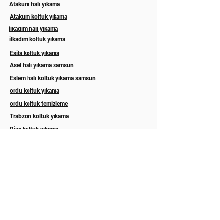
Atakum halı yıkama
Atakum koltuk yıkama
ilkadım halı yıkama
ilkadım koltuk yıkama
Esila koltuk yıkama
Asel halı yıkama samsun
Eslem halı koltuk yıkama samsun
ordu koltuk yıkama
ordu koltuk temizleme
Trabzon koltuk yıkama
Rize koltuk yıkama
Akyazı halı yıkama sakarya
Hizmetlerimiz
Abonelik
İLETİŞİM
Hakkımızda
GALERİ
Blog