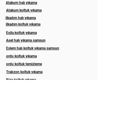
Atakum halı yıkama
Atakum koltuk yıkama
ilkadım halı yıkama
ilkadım koltuk yıkama
Esila koltuk yıkama
Asel halı yıkama samsun
Eslem halı koltuk yıkama samsun
ordu koltuk yıkama
ordu koltuk temizleme
Trabzon koltuk yıkama
Rize koltuk yıkama
Akyazı halı yıkama sakarya
Hizmetlerimiz
Abonelik
İLETİŞİM
Hakkımızda
GALERİ
Blog