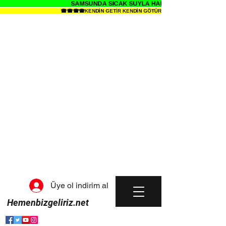
SAMSUNDA SICAK SUYLA HALI YIKAMANIN SENDE 
☎☎☎☎KENDİN GETİR KENDİN GÖTÜR HALI YIKAMA METRESİ 34 
Üye ol indirim al
Hemenbizgeliriz.net