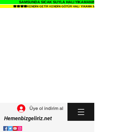
SAMSUNDA SICAK SUYLA HALI YIKAMANIN SENDE ZEVKİNE VAR 
☎☎☎☎KENDİN GETİR KENDİN GÖTÜR HALI YIKAMA METRESİ 34 TL DETAYLI BİL
Üye ol indirim al
Hemenbizgeliriz.net