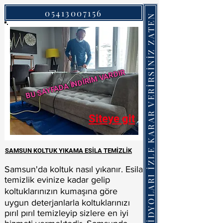
05413007156
VİDYOLARI İZLE KARAR VERİRSİNİZ ZATEN
BU SAYFADA İNDİRİM VARDIR
Siteye git
SAMSUN KOLTUK YIKAMA ESİLA TEMİZLİK
Samsun'da koltuk nasıl yıkanır. Esila
temizlik evinize kadar gelip
koltuklarınızın kumaşına göre
uygun deterjanlarla koltuklarınızı
pırıl pırıl temizleyip sizlere en iyi