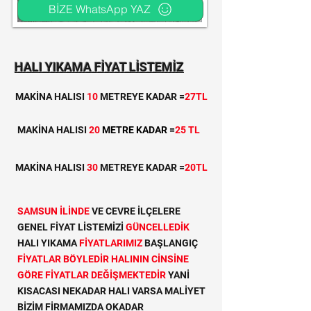
BİZE WhatsApp YAZ
HALI YIKAMA FİYAT LİSTEMİZ
MAKİNA HALISI
10
METREYE KADAR =
27TL
MAKİNA HALISI
20
METRE KADAR =
25 TL
MAKİNA HALISI
30
METREYE KADAR =
20TL
SAMSUN İLİNDE
VE CEVRE İLÇELERE
GENEL FİYAT LİSTEMİZİ
GÜNCELLEDİK
HALI YIKAMA
FİYATLARIMIZ
BAŞLANGIÇ
FİYATLAR BÖYLEDİR HALININ CİNSİNE
GÖRE FİYATLAR DEĞİŞMEKTEDİR
YANİ
KISACASI NEKADAR HALI VARSA MALİYET
BİZİM FİRMAMIZDA OKADAR