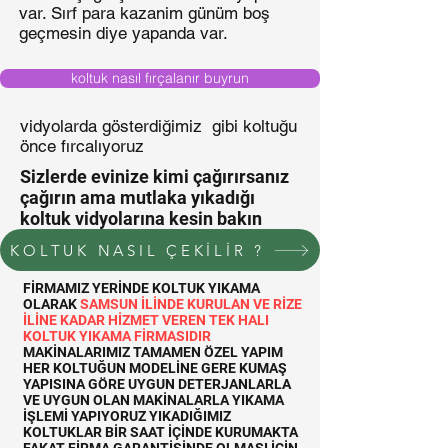
var. Sırf para kazanim günüm boş
geçmesin diye yapanda var.
koltuk nasıl fırçalanır buyrun
vidyolarda gösterdiğimiz gibi koltuğu
önce fırcalıyoruz
Sizlerde evinize kimi çağırırsanız
çağırın ama mutlaka yıkadığı
koltuk vidyolarına kesin bakın
KOLTUK NASIL ÇEKİLİR ?
FİRMAMIZ YERİNDE KOLTUK YIKAMA
OLARAK
SAMSUN İLİNDE KURULAN VE RİZE
İLİNE KADAR HİZMET VEREN TEK HALI
KOLTUK YIKAMA FİRMASIDIR
MAKİNALARIMIZ TAMAMEN ÖZEL YAPIM
HER KOLTUĞUN MODELİNE GERE KUMAŞ
YAPISINA GÖRE UYGUN DETERJANLARLA
VE UYGUN OLAN MAKİNALARLA YIKAMA
İŞLEMİ YAPIYORUZ YIKADIĞIMIZ
KOLTUKLAR BİR SAAT İÇİNDE KURUMAKTA