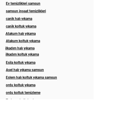
Ev temizlikleri samsun
samsun inşaat temizlikleri
canik halı yıkama
canik koltuk yıkama
Atakum halı yıkama
Atakum koltuk yıkama
ilkadım halı yıkama
ilkadım koltuk yıkama
Esila koltuk yıkama
Asel halı yıkama samsun
Eslem halı koltuk yıkama samsun
ordu koltuk yıkama
ordu koltuk temizleme
Trabzon koltuk yıkama
Rize koltuk yıkama
Akyazı halı yıkama sakarya
Hizmetlerimiz
Abonelik