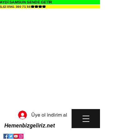
AYDİ SAMSUN SENDE GETİR
BİLGİ 0541 300 71 56☎☎☎☎
Üye ol indirim al
Hemenbizgeliriz.net