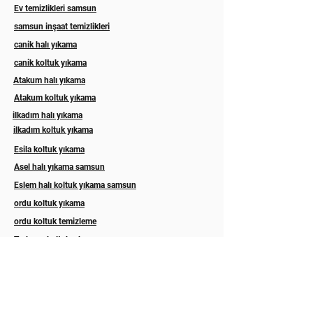
Ev temizlikleri samsun
samsun inşaat temizlikleri
canik halı yıkama
canik koltuk yıkama
Atakum halı yıkama
Atakum koltuk yıkama
ilkadım halı yıkama
ilkadım koltuk yıkama
Esila koltuk yıkama
Asel halı yıkama samsun
Eslem halı koltuk yıkama samsun
ordu koltuk yıkama
ordu koltuk temizleme
Trabzon koltuk yıkama
Rize koltuk yıkama
Akyazı halı yıkama sakarya
Hizmetlerimiz
Abonelik