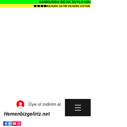
SAMSUNDA SICAK SUYLA HALI YIKAMANIN SENDE Z
☎☎☎☎KENDİN GETİR KENDİN GÖTÜR HALI YIKAMA METRESİ 34 
Üye ol indirim al
Hemenbizgeliriz.net