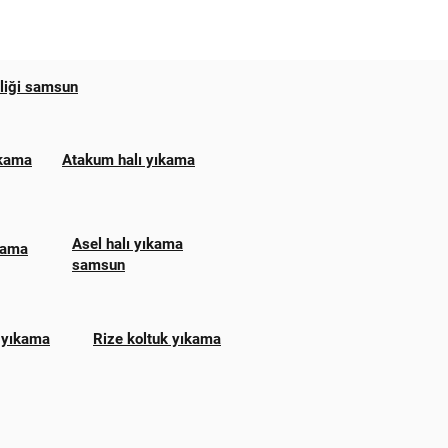
zliği samsun
ıkama
Atakum halı yıkama
Asel halı yıkama
ıkama
samsun
 yıkama
Rize koltuk yıkama