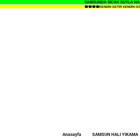
SAMSUNDA SICAK SUYLA HALI
☎☎☎☎KENDİN GETİR KENDİN GÖTÜR 
Anasayfa
SAMSUN HALI YIKAMA