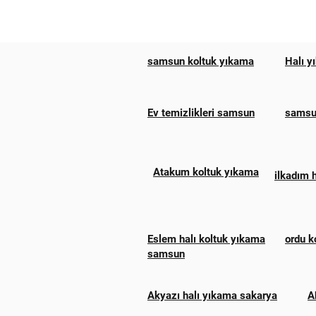
samsun koltuk yıkama
Halı y
Ev temizlikleri samsun
samsun
Atakum koltuk yıkama
ilkadım 
Eslem halı koltuk yıkama
ordu k
samsun
Akyazı halı yıkama sakarya
A