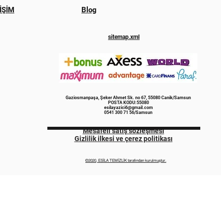
İŞİM
Blog
sitemap.xml
Gaziosmanpaşa, Şeker Ahmet Sk. no 67, 55080 Canik/Samsun
POSTA KODU:55080
esilayazici6@gmail.com
0541 300 71 56/Samsun
Mesafeli satış sözleşmesi
Gizlilik ilkesi ve çerez politikası
©2020, ESİLA TEMİZLİK tarafından kurulmuştur.