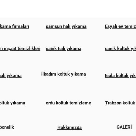
ıkama firmaları
samsun halı yıkama
Eşyalı ev temi
 inşaat temizlikleri
canik halı yıkama
canik koltuk y
ilkadım koltuk yıkama
halı yıkama
Esila koltuk y
oltuk yıkama
ordu koltuk temizleme
Trabzon koltuk
bonelik
GALERİ
Hakkımızda