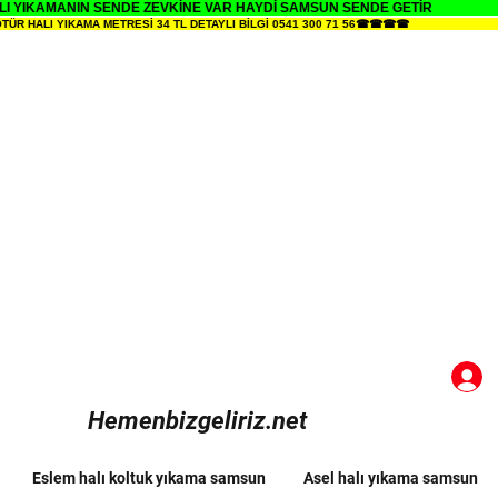
 YIKAMANIN SENDE ZEVKİNE VAR HAYDİ SAMSUN SENDE GETİR
HALI YIKAMA METRESİ 34 TL DETAYLI BİLGİ 0541 300 71 56☎☎☎☎
Hemenbizgeliriz.net
Eslem halı koltuk yıkama samsun
Asel halı yıkama samsun