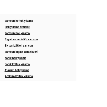
samsun koltuk yıkama
Halı yıkama firmaları
samsun halı yıkama
Eşyalı ev temizliği samsun
Ev temizlikleri samsun
samsun inşaat temizlikleri
canik halı yıkama
canik koltuk yıkama
Atakum halı yıkama
Atakum koltuk yıkama
ilkadım halı yıkama
ilkadım koltuk yıkama
Esila koltuk yıkama
Asel halı yıkama samsun
Eslem halı koltuk yıkama samsun