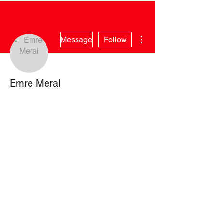
More actions
Message
Follow
Emre Meral