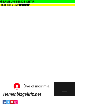
İ SAMSUN SENDE GETİR
İ 0541 300 71 56☎☎☎☎
Üye ol indirim al
Hemenbizgeliriz.net