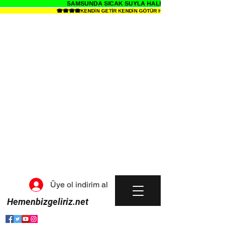
SAMSUNDA SICAK SUYLA HALI YIKAMANIN SENDE Z
☎☎☎☎KENDİN GETİR KENDİN GÖTÜR HALI YIKAMA METRESİ 34 T
Üye ol indirim al
Hemenbizgeliriz.net