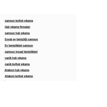
samsun koltuk yıkama
Halı yıkama firmaları
samsun halı yıkama
Eşyalı ev temizliği samsun
Ev temizlikleri samsun
samsun inşaat temizlikleri
canik halı yıkama
canik koltuk yıkama
Atakum halı yıkama
Atakum koltuk yıkama
ilkadım halı yıkama
ilkadım koltuk yıkama
Esila koltuk yıkama
Asel halı yıkama samsun
Eslem halı koltuk yıkama samsun