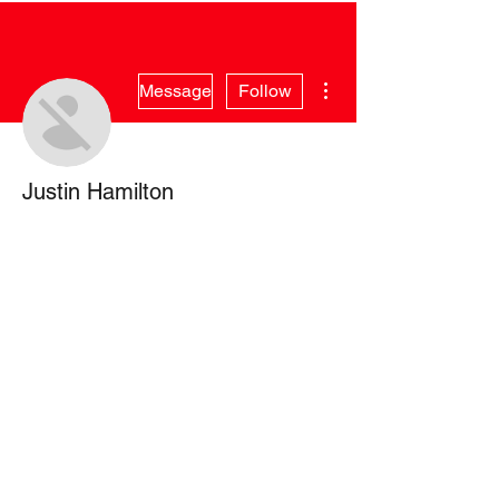
More actions
Message
Follow
Justin Hamilton