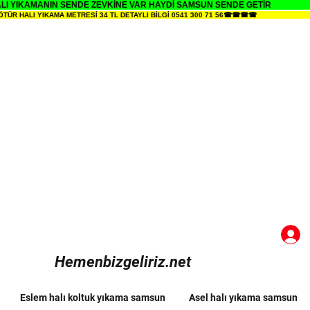
 YIKAMANIN SENDE ZEVKİNE VAR HAYDİ SAMSUN SENDE GETİR
HALI YIKAMA METRESİ 34 TL DETAYLI BİLGİ 0541 300 71 56☎☎☎☎
Hemenbizgeliriz.net
Eslem halı koltuk yıkama samsun
Asel halı yıkama samsun