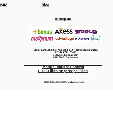
İŞİM
Blog
sitemap.xml
Gaziosmanpaşa, Şeker Ahmet Sk. no 67, 55080 Canik/Samsun
POSTA KODU:55080
esilayazici6@gmail.com
0541 300 71 56/Samsun
Mesafeli satış sözleşmesi
Gizlilik ilkesi ve çerez politikası
©2020, ESİLA TEMİZLİK tarafından kurulmuştur.