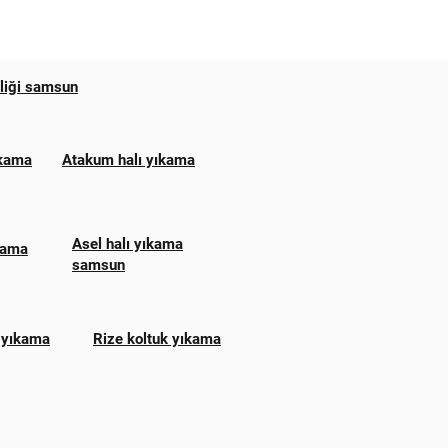
zliği samsun
ıkama
Atakum halı yıkama
Asel halı yıkama
ıkama
samsun
 yıkama
Rize koltuk yıkama