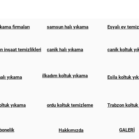
ıkama firmaları
samsun halı yıkama
Eşyalı ev temi
 inşaat temizlikleri
canik halı yıkama
canik koltuk y
ilkadım koltuk yıkama
halı yıkama
Esila koltuk y
oltuk yıkama
ordu koltuk temizleme
Trabzon koltuk
bonelik
GALERİ
Hakkımızda