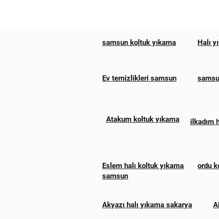
samsun koltuk yıkama
Halı y
Ev temizlikleri samsun
samsun
Atakum koltuk yıkama
ilkadım 
Eslem halı koltuk yıkama
ordu k
samsun
Akyazı halı yıkama sakarya
A