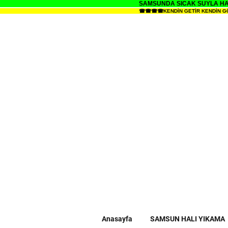
SAMSUNDA SICAK SUYLA HALI
☎☎☎☎KENDİN GETİR KENDİN GÖTÜR 
Anasayfa
SAMSUN HALI YIKAMA